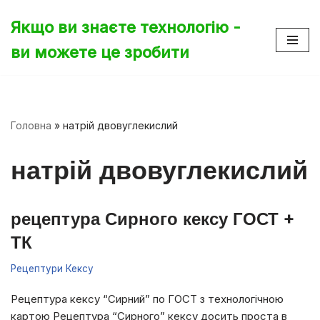
Якщо ви знаєте технологію -
Перейти
ви можете це зробити
до
вмісту
Головна
»
натрій двовуглекислий
натрій двовуглекислий
рецептура Сирного кексу ГОСТ +
ТК
Рецептури Кексу
Рецептура кексу “Сирний” по ГОСТ з технологічною
картою Рецептура “Сирного” кексу досить проста в