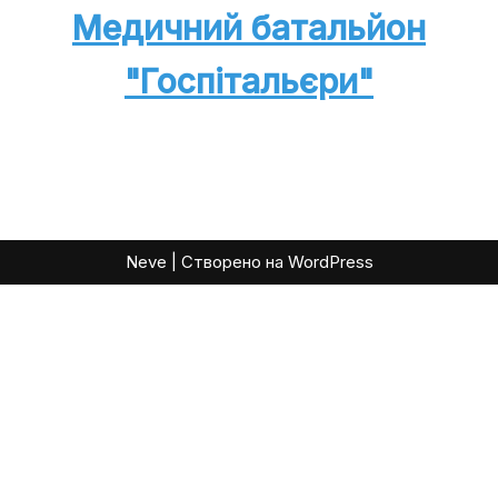
Медичний батальйон
"Госпітальєри"
Neve
| Створено на
WordPress