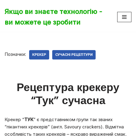
Якщо ви знаєте технологію -
Перейти
ви можете це зробити
до
вмісту
Позначки:
КРЕКЕР
СУЧАСНІ РЕЦЕПТУРИ
Рецептура крекеру
“Тук” сучасна
Крекер “
ТУК
” є представником групи так званих
“пікантних крекерів” (англ. Savoury crackers).
Відмітна
особливість таких крекерів – яскраво виражений смак,