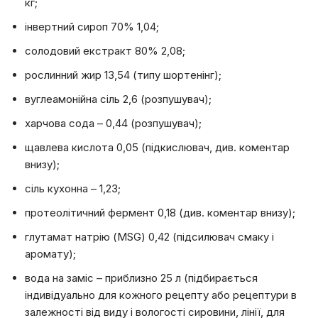
кг;
інвертний сироп 70% 1,04;
солодовий екстракт 80% 2,08;
рослинний жир 13,54 (типу шортенінг);
вуглеамонійна сіль 2,6 (розпушувач);
харчова сода – 0,44 (розпушувач);
щавлева кислота 0,05 (підкислювач, див. коментар
внизу);
сіль кухонна – 1,23;
протеолітичний фермент 0,18 (див. коментар внизу);
глутамат натрію (MSG) 0,42 (підсилювач смаку і
аромату);
вода на заміс – приблизно 25 л (підбирається
індивідуально для кожного рецепту або рецептури в
залежності від виду і вологості сировини, лінії, для