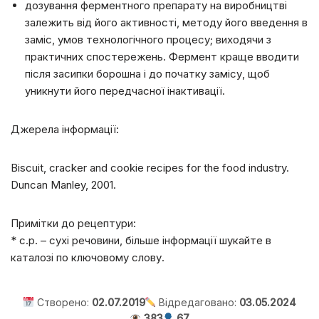
дозування ферментного препарату на виробництві
залежить від його активності, методу його введення в
заміс, умов технологічного процесу; виходячи з
практичних спостережень. Фермент краще вводити
після засипки борошна і до початку замісу, щоб
уникнути його передчасної інактивації.
Джерела інформації:
Biscuit, cracker and cookie recipes for the food industry.
Duncan Manley, 2001.
Примітки до рецептури:
* с.р. – сухі речовини, більше інформації шукайте в
каталозі по ключовому слову.
Створено:
02.07.2019
Відредаговано:
03.05.2024
383
67