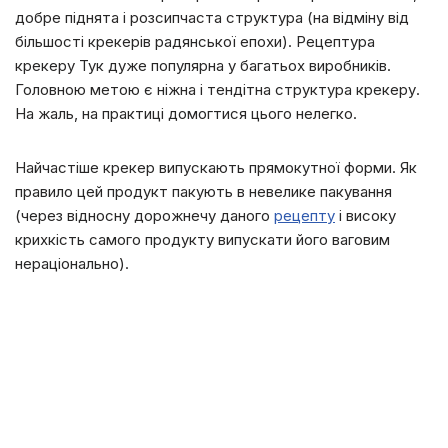
добре піднята і розсипчаста структура (на відміну від
більшості крекерів радянської епохи). Рецептура
крекеру Тук дуже популярна у багатьох виробників.
Головною метою є ніжна і тендітна структура крекеру.
На жаль, на практиці домогтися цього нелегко.
Найчастіше крекер випускають прямокутної форми. Як
правило цей продукт пакують в невелике пакування
(через відносну дорожнечу даного
рецепту
і високу
крихкість самого продукту випускати його ваговим
нераціонально).