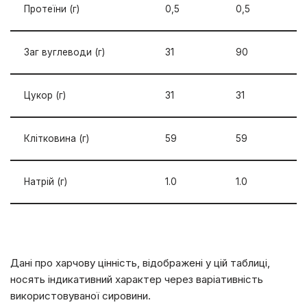
Протеїни (г)
0,5
0,5
Заг вуглеводи (г)
31
90
Цукор (г)
31
31
Клітковина (г)
59
59
Натрій (г)
1.0
1.0
Дані про харчову цінність, відображені у цій таблиці,
носять індикативний характер через варіативність
використовуваної сировини.