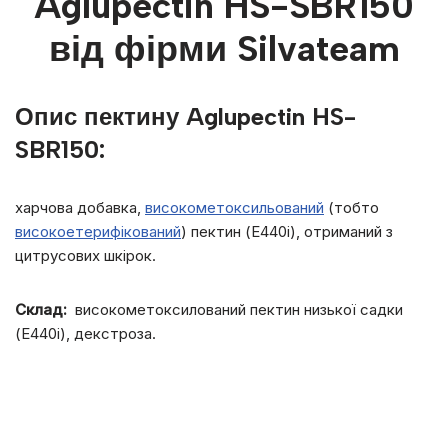
Aglupectin HS-SBR150
від фірми Silvateam
Опис пектину Aglupectin HS-
SBR150:
харчова добавка,
високометоксильований
(тобто
високоетерифікований
) пектин (Е440і), отриманий з
цитрусових шкірок.
Склад:
високометоксилований пектин низької садки
(Е440і), декстроза.