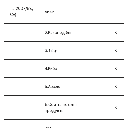
та 2007/68/
види)
СЕ)
2.Ракоподібні
Х
3. Яйця
Х
4.Риба
Х
5.Арахіс
Х
6.Соя та похідні
Х
продукти