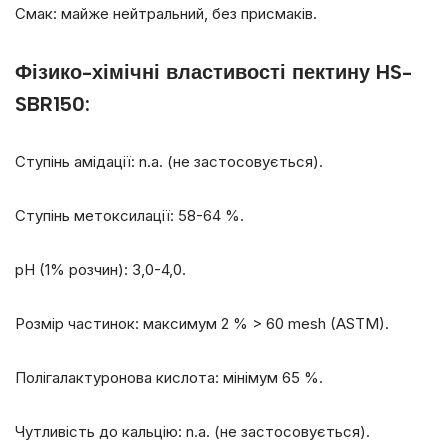
Смак: майже нейтральний, без присмаків.
Фізико-хімічні властивості пектину HS-
SBR150:
Ступінь амідації: n.a. (не застосовується).
Ступінь метоксилації: 58-64 %.
рН (1% розчин): 3,0-4,0.
Розмір частинок: максимум 2 % > 60 mesh (ASTM).
Полігалактуронова кислота: мінімум 65 %.
Чутливість до кальцію: n.a. (не застосовується).