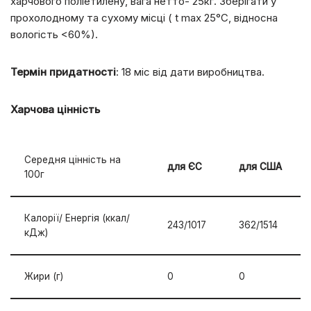
харчового поліетилену, вага нетто- 25кг. Зберігати у
прохолодному та сухому місці ( t max 25°С, відносна
вологість <60%).
Термін придатності
: 18 міс від дати виробництва.
Харчова цінність
Середня цінність на
для ЄС
для США
100г
Калорії/ Енергія (ккал/
243/1017
362/1514
кДж)
Жири (г)
0
0