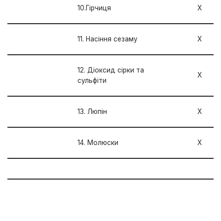
10.Гірчиця
Х
11. Насіння сезаму
Х
12. Діоксид сірки та
Х
сульфіти
13. Люпін
Х
14. Молюски
Х