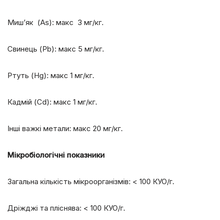
Миш’як (As): макс 3 мг/кг.
Свинець (Pb): макс 5 мг/кг.
Ртуть (Hg): макс 1 мг/кг.
Кадмій (Cd): макс 1 мг/кг.
Інші важкі метали: макс 20 мг/кг.
Мікробіологічні показники
Загальна кількість мікроорганізмів: < 100 КУО/г.
Дріжджі та пліснява: < 100 КУО/г.