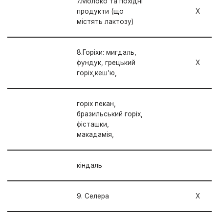
7.Молоко та похідні
продукти (що
Х
містять лактозу)
8.Горіхи: мигдаль,
фундук, грецький
Х
горіх,кеш’ю,
горіх пекан,
бразильський горіх,
фісташки,
макадамія,
кіндаль
9. Селера
Х