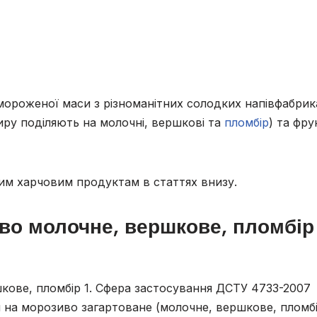
мороженої маси з різноманітних солодких напівфабрика
иру поділяють на молочні, вершкові та
пломбір
) та фру
им харчовим продуктам в статтях внизу.
во молочне, вершкове, пломбір
ове, пломбір 1. Сфера застосування ДСТУ 4733-2007
 на морозиво загартоване (молочне, вершкове, пломбі