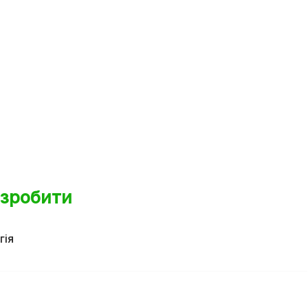
 зробити
гія