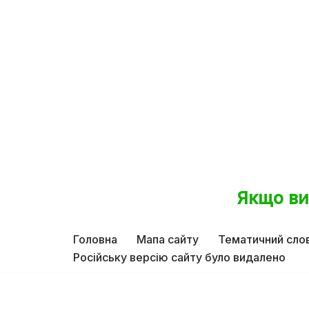
Якщо ви
Перейти
до
Головна
Мапа сайту
Тематичний сло
вмісту
Російську версію сайту було видалено