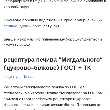
напівфабрикатів і т.д). Є найбільш тонажною сировиною в
харчовій галузі.
Пшеничне борошно поділяють на: ґрис, обдирне,
вищий
,
перший
і
другий сорт
(ґатунок).
Більше інформації по “пшеничному борошну” дивіться в
статтях нижче.
рецептура печива “Мигдального”
(цукрово-білкове) ГОСТ + ТК
Рецептури Печива
Рецептура “Мигдалевого” печива по ГОСТу з
технологічною картою Печиво “Мигдалеве” за ГОСТом –
приклад старої гостівської рецептури цукрового
білкового печива на сирих яєчних білках. Як правило це