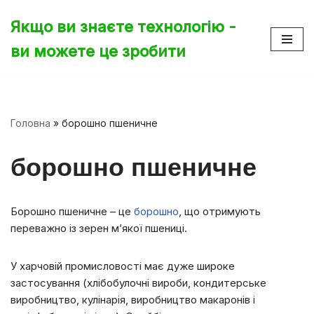
Якщо ви знаєте технологію -
Перейти
ви можете це зробити
до
вмісту
Головна
»
борошно пшеничне
борошно пшеничне
Борошно пшеничне – це
борошно
, що отримують
переважно із зерен м’якої пшениці.
У харчовій промисловості має дуже широке
застосування (хлібобулочні вироби, кондитерське
виробництво, кулінарія, виробництво макаронів і