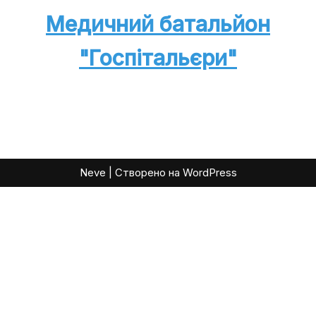
Медичний батальйон
"Госпітальєри"
Neve
| Створено на
WordPress