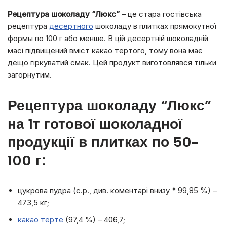
Рецептура шоколаду “Люкс”
– це стара гостівська
рецептура
десертного
шоколаду в плитках прямокутної
формы по 100 г або менше. В цій десертній шоколадній
масі підвищений вміст какао тертого, тому вона має
дещо гіркуватий смак. Цей продукт виготовлявся тільки
загорнутим.
Рецептура шоколаду “Люкс”
на 1т готової шоколадної
продукції в плитках по 50-
100 г:
цукрова пудра (с.р., див. коментарі внизу * 99,85 %) –
473,5 кг;
какао терте
(97,4 %) – 406,7;