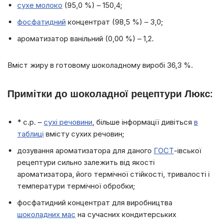
сухе молоко
(95,0 %) – 150,4;
фосфатидний
концентрат (98,5 %) – 3,0;
ароматизатор ванільний (0,00 %) – 1,2.
Вміст жиру в готовому шоколадному виробі 36,3 %.
Примітки до шоколадної рецептури Люкс:
* с.р. –
сухі речовини
, більше інформації дивіться
в
таблиці
вмісту сухих речовин;
дозування ароматизатора для даного
ГОСТ
-івської
рецептури сильно залежить від якості
ароматизатора, його термічної стійкості, тривалості і
температури термічної обробки;
фосфатидний концентрат для виробництва
шоколадних мас
на сучасних кондитерських