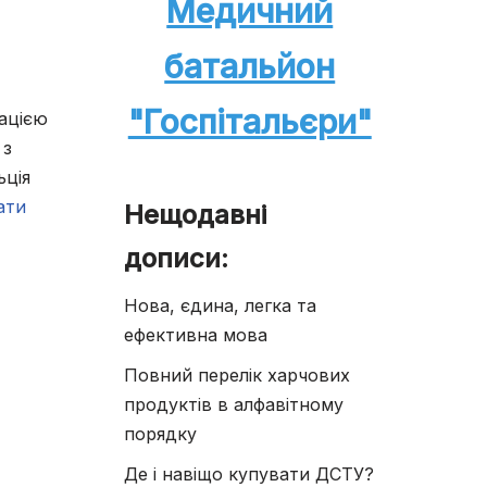
Медичний
батальйон
"Госпітальєри"
кацією
 з
ьція
ати
Нещодавні
дописи:
Нова, єдина, легка та
ефективна мова
Повний перелік харчових
продуктів в алфавітному
порядку
Де і навіщо купувати ДСТУ?