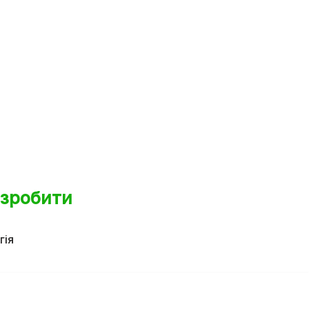
 зробити
гія