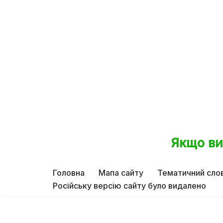
Якщо ви
Перейти
до
Головна
Мапа сайту
Тематичний сло
вмісту
Російську версію сайту було видалено