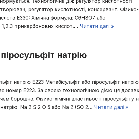
е нормується. Технологічна дія: регулятор кислотності
ворювач, регулятор кислотності, консервант. Фізико-х
слота Е330: Хімічна формула: С6Н8О7 або
-1,2,3-трикарбонових кислот.…
Читати далі »
 піросульфіт натрію
ьфіт натрію Е223 Метабісульфіт або піросульфіт натрію
ає номер Е223. За своєю технологічною дією ця добавк
м борошна. Фізико-хімічні властивості піросульфіту 
натрію: Na 2 S 2 O 5 або Na 2 (SO 2…
Читати далі »