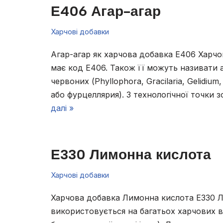
Е406 Агар-агар
Харчові добавки
Агар-агар як харчова добавка Е406 Харчо
має код Е406. Також її можуть називати а
червоних (Phyllophora, Gracilaria, Gelidiu
або фурцеллярия). З технологічної точки 
далі »
Е330 Лимонна кислота
Харчові добавки
Харчова добавка Лимонна кислота Е330 
використовується на багатьох харчових в