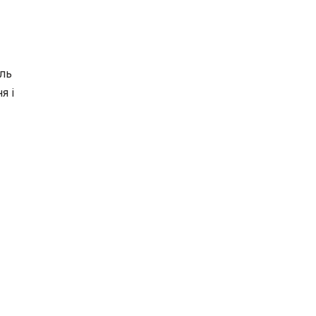
ль
я і