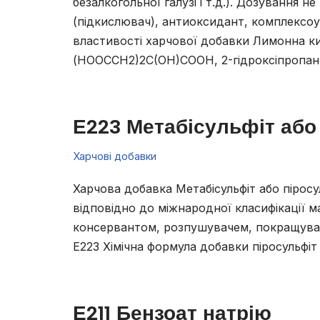
безалкогольної галузі і т.д.). Дозування н
(підкислювач), антиоксидант, комплексоут
властивості харчової добавки Лимонна ки
(HOOCCH2)2C(OH)COOH, 2-гідроксіпропан
Е223 Метабісульфіт або
Харчові добавки
Харчова добавка Метабісульфіт або піросул
відповідно до міжнародної класифікації м
консервантом, розпушувачем, покращуваче
Е223 Хімічна формула добавки піросульфіт 
Е211 Бензоат натрію