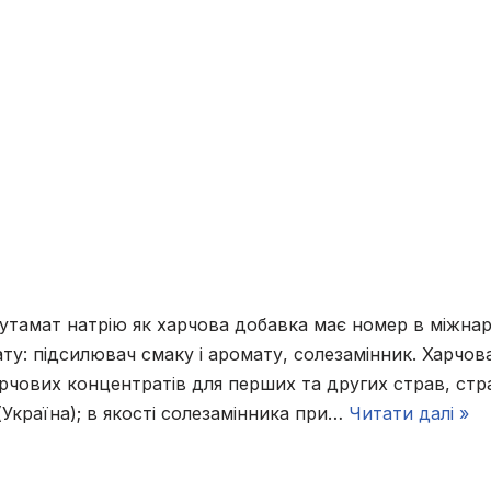
утамат натрію як харчова добавка має номер в міжна
мату: підсилювач смаку і аромату, солезамінник. Харчов
рчових концентратів для перших та других страв, стр
(Україна); в якості солезамінника при…
Читати далі »