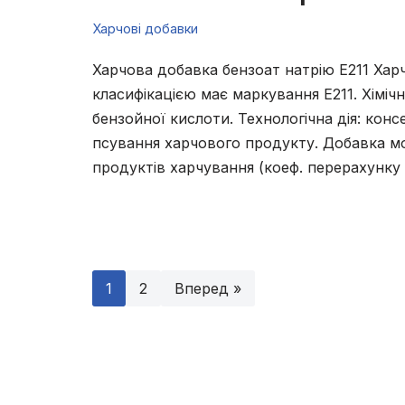
Харчові добавки
Харчова добавка бензоат натрію Е211 Хар
класифікацією має маркування Е211. Хіміч
бензойної кислоти. Технологічна дія: кон
псування харчового продукту. Добавка м
продуктів харчування (коеф. перерахунк
1
2
Вперед »