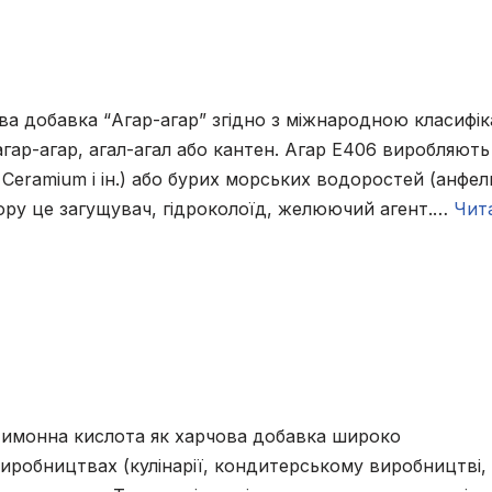
ва добавка “Агар-агар” згідно з міжнародною класифі
гар-агар, агал-агал або кантен. Агар Е406 виробляють
m, Ceramium і ін.) або бурих морських водоростей (анфел
зору це загущувач, гідроколоїд, желюючий агент.…
Чит
Лимонна кислота як харчова добавка широко
иробництвах (кулінарії, кондитерському виробництві,