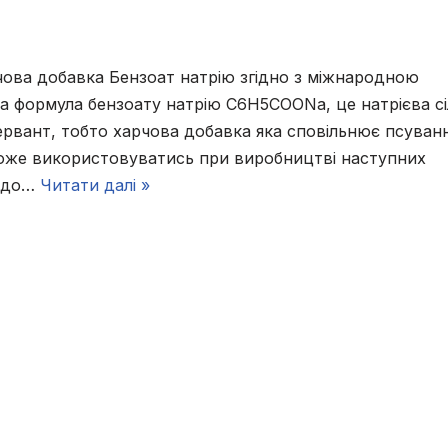
чова добавка Бензоат натрію згідно з міжнародною
на формула бензоату натрію С6Н5СООNa, це натрієва сі
сервант, тобто харчова добавка яка сповільнює псуванн
оже використовуватись при виробництві наступних
у до…
Читати далі »