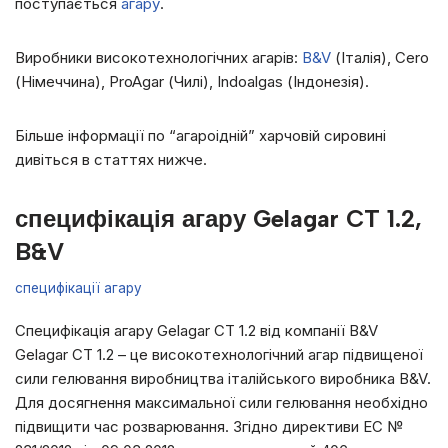
поступається
агару
.
Виробники високотехнологічних агарів:
B&V
(Італія), Cero
(Німеччина), ProAgar (Чилі), Indoalgas (Індонезія).
Більше інформації по “агароідній” харчовій сировині
дивіться в статтях нижче.
специфікація агару Gelagar CT 1.2,
B&V
специфікації агару
Специфікація агару Gelagar CT 1.2 від компанії B&V
Gelagar СТ 1.2 – це високотехнологічний агар підвищеної
сили гелювання виробництва італійського виробника B&V.
Для досягнення максимальної сили гелювання необхідно
підвищити час розварювання. Згідно директиви ЕС №