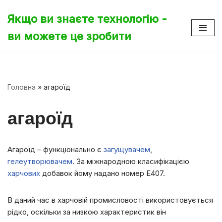
Якщо ви знаєте технологію -
Перейти
ви можете це зробити
до
вмісту
Головна
»
агароїд
агароїд
Агароїд – функціонально є
загущувачем
,
гелеутворювачем
. За міжнародною класифікацією
харчових
добавок йому надано номер Е407.
В даний час в харчовій промисловості використовується
рідко, оскільки за низкою характеристик він