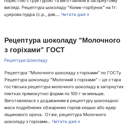
пористою структурою та виготовляли в загорнутому
вигляді. Рецептура шоколаду “Коник-горбунок” на 1т:
цукрова пудра (с.р., див.…
Читати далі »
Рецептура шоколаду “Молочного
з горіхами” ГОСТ
Рецептури Шоколаду
Рецептура “Молочного шоколаду з горіхами” по ГОСТу
Рецептура шоколаду “Молочний з горіхами” – це стара
гостівська рецептура молочного шоколаду в загорнутих
плитках прямокутної форми по 100 г чи меньше.
Виготовлялася з додаванням в рецептуру шоколадної
маси подрібнених обжарених горіхів кешью або ядер
ліщинового ореха. Отже, рецептура Молочного
шоколаду з горіхами…
Читати далі »